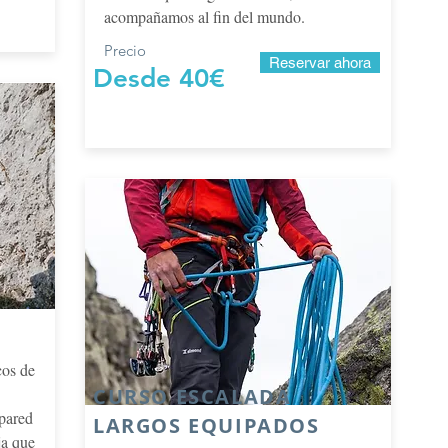
acompañamos al fin del mundo.
Precio
Reservar ahora
Desde 40€
cos de
CURSO ESCALADA
 pared
LARGOS EQUIPADOS
ja que