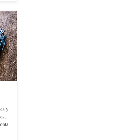
ica y
resa
monta