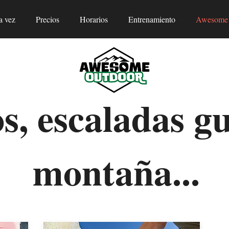
a vez
Precios
Horarios
Entrenamiento
Awesome 
s, escaladas gu
montaña...