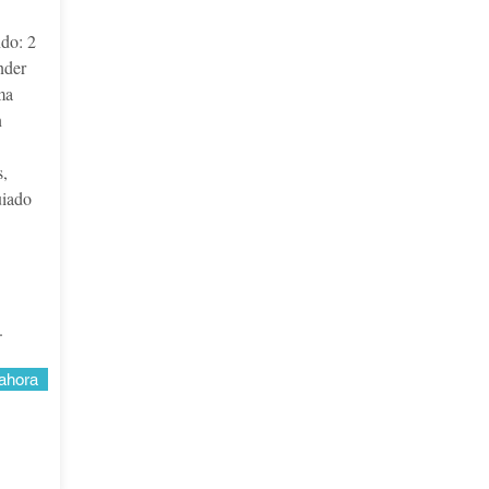
ndo: 2
nder
ma
n
s,
uiado
.
ahora